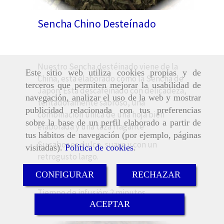
Sencha Chino Desteínado
Nuestro Sencha destéinado viene de la
Este sitio web utiliza cookies propias y de
China, esta elaborado como la Sencha de
terceros que permiten mejorar la usabilidad de
Japón. Esta d
escaféinado con delicadeza,
navegación, analizar el uso de la web y mostrar
tentadoramente sabroso, una
publicidad relacionada con tus preferencias
combinación única de una hoja bien
sobre la base de un perfil elaborado a partir de
elaborada y una taza fragante
tus hábitos de navegación (por ejemplo, páginas
Su sabor es dulce, suave y con un
visitadas).
Política de cookies
.
retrogusto largo.
Orgánico
CONFIGURAR
RECHAZAR
Tiempo de infusión: 2 minutos
ACEPTAR