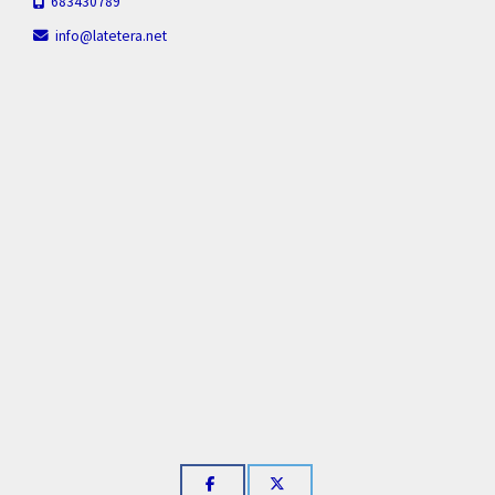
683430789
info
latetera.net