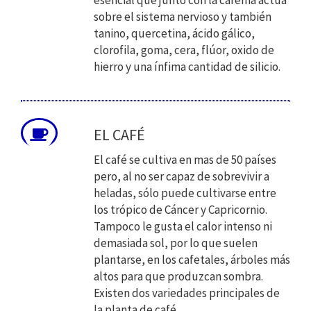
esencial que junto con la cafeína actúa
sobre el sistema nervioso y también
tanino, quercetina, ácido gálico,
clorofila, goma, cera, flúor, oxido de
hierro y una ínfima cantidad de silicio.
EL CAFÉ
El café se cultiva en mas de 50 países
pero, al no ser capaz de sobrevivir a
heladas, sólo puede cultivarse entre
los trópico de Cáncer y Capricornio.
Tampoco le gusta el calor intenso ni
demasiada sol, por lo que suelen
plantarse, en los cafetales, árboles más
altos para que produzcan sombra.
Existen dos variedades principales de
la planta de café.