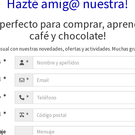
Hazté amig@ nuestra!
 perfecto para comprar, aprend
café y chocolate!
sual con nuestras novedades, ofertas y actividades. Muchas grac
s
l
o
l
aje