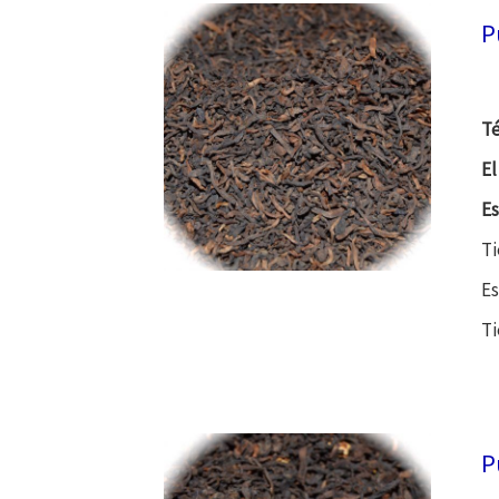
P
Té
El
Es
Ti
Es
Ti
P