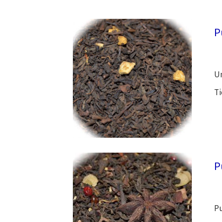
P
Un
Ti
P
Pu