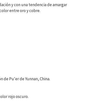
idación y con una tendencia de amargar
olor entre oro y cobre.
ón de Pu'er de Yunnan, China.
lor rojo oscuro.