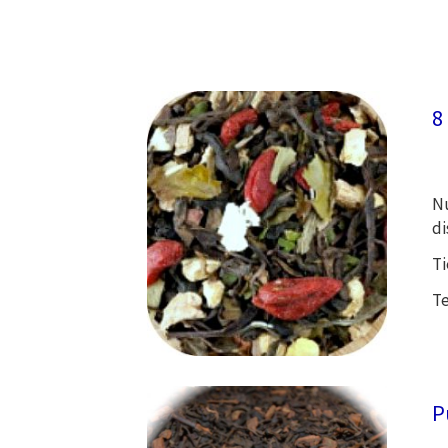
8
Nu
di
Ti
Te
P