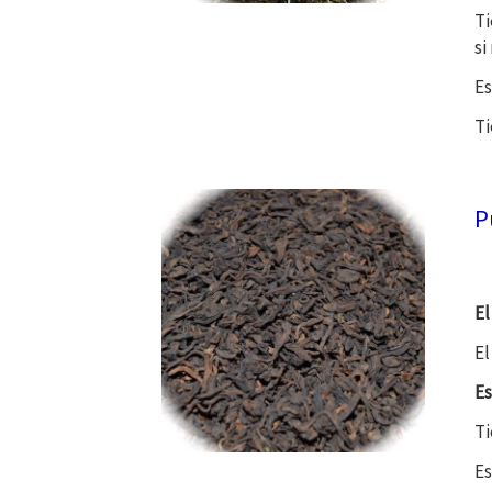
Ti
si
Es
Ti
P
El
El
Es
Ti
Es