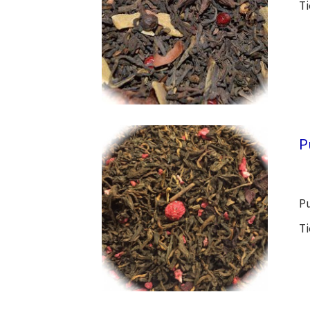
Ti
P
Pu
Ti