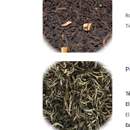
Ro
Ti
P
Té
El
El
Es