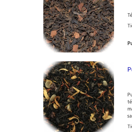
Té
Ti
Pu
P
Pu
té
má
sa
Ti