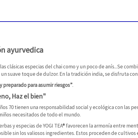
ión ayurvedica
 las clásicas especias del chai como y un poco de anís...Se comb
 un suave toque de dulzor. En la tradición india, se disfruta co
y preparado para asumir riesgos”
.
eno, Haz el bien"
ños 70 tienen una responsabilidad social y ecológica con las pe
 niños necesitados de todo el mundo.
hierbas y especias de YOGI TEA® favorecen la armonía entre ment
osible sin los valiosos ingredientes. Estos proceden de cultivo