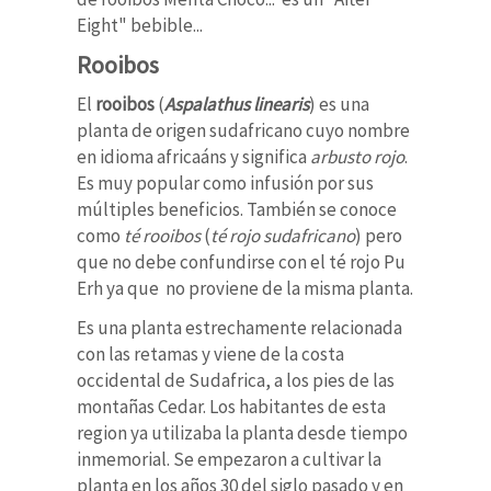
Eight" bebible...
Rooibos
El
rooibos
(
Aspalathus linearis
) es una
planta de origen sudafricano cuyo nombre
en idioma africaáns y significa
arbusto rojo
.
Es muy popular como infusión por sus
múltiples beneficios. También se conoce
como
té rooibos
(
té rojo sudafricano
) pero
que no debe confundirse con el té rojo Pu
Erh ya que no proviene de la misma planta.
Es una planta estrechamente relacionada
con las retamas y viene de la costa
occidental de Sudafrica, a los pies de las
montañas Cedar. Los habitantes de esta
region ya utilizaba la planta desde tiempo
inmemorial. Se empezaron a cultivar la
planta en los años 30 del siglo pasado y en