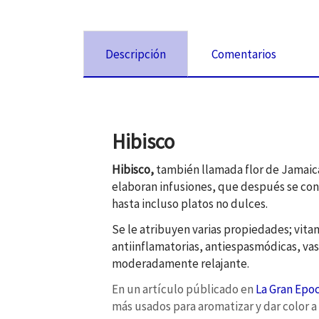
Descripción
Comentarios
Hibisco
Hibisco,
también llamada flor de Jamaica, 
elaboran infusiones, que después se con
hasta incluso platos no dulces.
Se le atribuyen varias propiedades; vitam
antiinflamatorias, antiespasmódicas, v
moderadamente relajante.
En un artículo públicado en
La Gran Epo
más usados para aromatizar y dar color a 