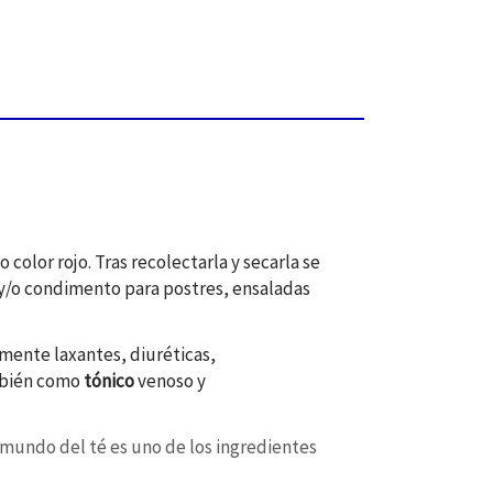
 color rojo. Tras recolectarla y secarla se
 y/o condimento para postres, ensaladas
amente laxantes, diuréticas,
ambién como
tónico
venoso y
el mundo del té es uno de los ingredientes