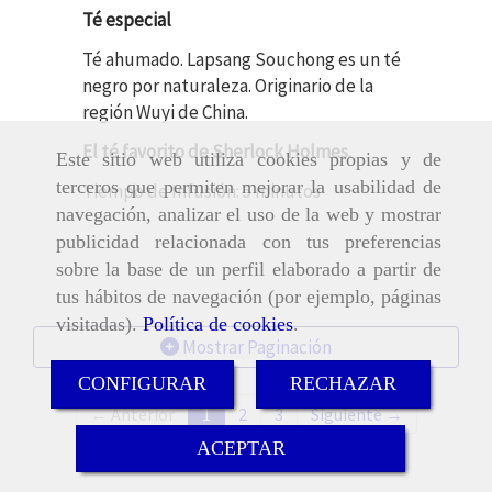
Té especial
Té ahumado. Lapsang Souchong es un té
negro por naturaleza. Originario de la
región Wuyi de China.
El té favorito de Sherlock Holmes.
Este sitio web utiliza cookies propias y de
terceros que permiten mejorar la usabilidad de
Tiempo de Infusión: 5 minutos
navegación, analizar el uso de la web y mostrar
publicidad relacionada con tus preferencias
sobre la base de un perfil elaborado a partir de
tus hábitos de navegación (por ejemplo, páginas
visitadas).
Política de cookies
.
Mostrar Paginación
CONFIGURAR
RECHAZAR
← Anterior
1
2
3
Siguiente →
ACEPTAR