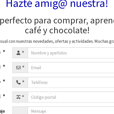
Hazté amig@ nuestra!
 perfecto para comprar, aprend
café y chocolate!
sual con nuestras novedades, ofertas y actividades. Muchas grac
s
l
o
l
aje