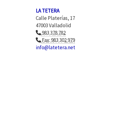
LA TETERA
Calle Platerías, 17
47003 Valladolid
983 378 782
Fax: 983 302 979
info
latetera.net