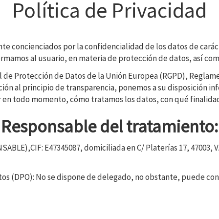
Política de Privacidad
 concienciados por la confidencialidad de los datos de carácte
ormamos al usuario, en materia de protección de datos, así com
al de Protección de Datos de la Unión Europea (RGPD), Regla
nción al principio de transparencia, ponemos a su disposición i
er en todo momento, cómo tratamos los datos, con qué finalida
Responsable del tratamiento:
NSABLE),
CIF
:
E47345087
, domiciliada en
C/ Platerías 17
,
47003
,
V
tos (DPO): No se dispone de delegado, no obstante, puede con