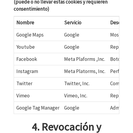
(puede o no llevar estas cookies y requieren
consentimiento)
Nombre
Servicio
Descripci
Google Maps
Google
Mostrar ma
Youtube
Google
Reproducci
Facebook
Meta Plaforms ,Inc.
Botón 'Me 
Instagram
Meta Platorms, Inc.
Perfil soc
Twitter
Twitter, Inc.
Compartir 
Vimeo
Vimeo, Inc.
Reproducci
Google Tag Manager
Google
Administra
4. Revocación y