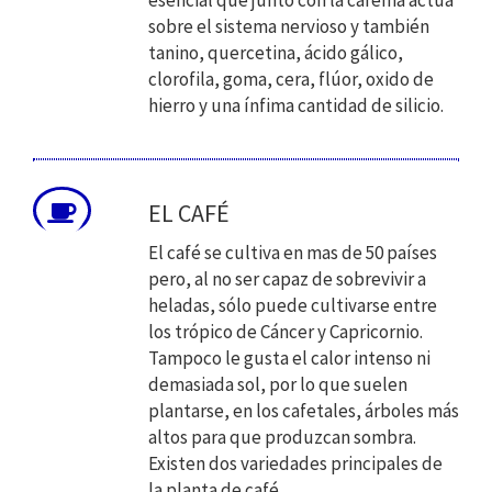
esencial que junto con la cafeína actúa
sobre el sistema nervioso y también
tanino, quercetina, ácido gálico,
clorofila, goma, cera, flúor, oxido de
hierro y una ínfima cantidad de silicio.
EL CAFÉ
El café se cultiva en mas de 50 países
pero, al no ser capaz de sobrevivir a
heladas, sólo puede cultivarse entre
los trópico de Cáncer y Capricornio.
Tampoco le gusta el calor intenso ni
demasiada sol, por lo que suelen
plantarse, en los cafetales, árboles más
altos para que produzcan sombra.
Existen dos variedades principales de
la planta de café.