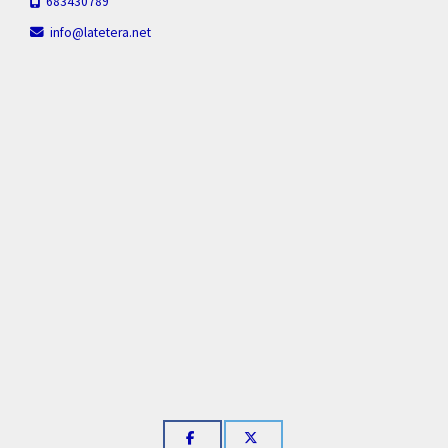
683430789
info
latetera.net