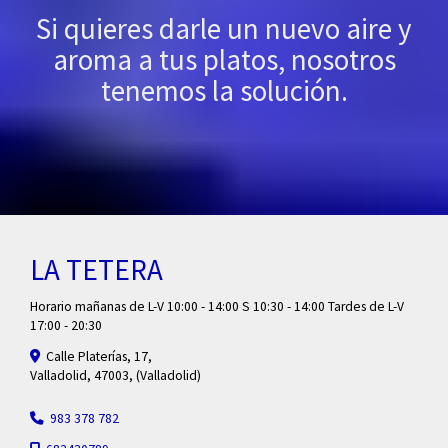
Si quieres darle un nuevo aire y
aroma a tus platos, nosotros
tenemos la solución.
LA TETERA
Horario mañanas de L-V 10:00 - 14:00 S 10:30 - 14:00 Tardes de L-V
17:00 - 20:30
Calle Platerías, 17,
Valladolid
,
47003
,
(Valladolid)
983 378 782