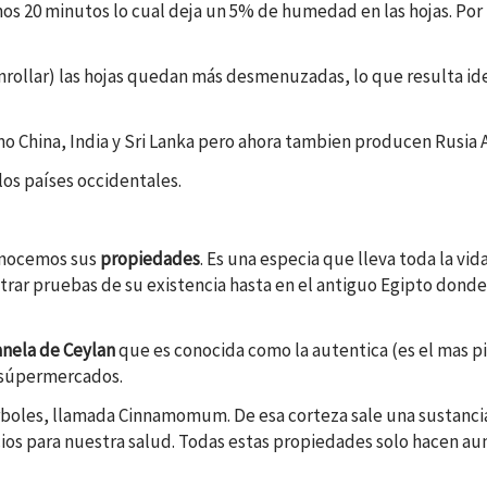
s 20 minutos lo cual deja un 5% de humedad en las hojas. Por úl
nrollar) las hojas quedan más desmenuzadas, lo que resulta ideal
omo China, India y Sri Lanka pero ahora tambien producen Rusia 
 los países occidentales.
onocemos sus
propiedades
. Es una especia que lleva toda la vid
trar pruebas de su existencia hasta en el antiguo Egipto donde 
anela de Ceylan
que es conocida como la autentica (es el mas p
 súpermercados.
 árboles, llamada Cinnamomum. De esa corteza sale una sustanc
ios para nuestra salud. Todas estas propiedades solo hacen au