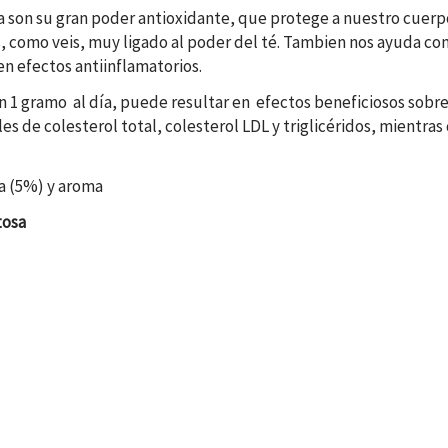
a son su gran poder antioxidante, que protege a nuestro cuerpo 
 como veis, muy ligado al poder del té. Tambien nos ayuda comb
nen efectos antiinflamatorios.
n 1 gramo al día, puede resultar en efectos beneficiosos sobre
es de colesterol total, colesterol LDL y triglicéridos, mientr
la (5%) y aroma
tosa