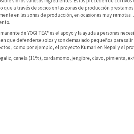
osible sin los valiosos ingredientes. Estos proceden de cultivo
lo que a través de socios en las zonas de producción prestamos
mente en las zonas de producción, en ocasiones muy remotas. A
ento.
manente de YOGI TEA® es el apoyo y la ayuda a personas neces
nen que defenderse solos y son demasiado pequeños para salir 
ctos , como por ejemplo, el proyecto Kumari en Nepal y el pro
galiz, canela (11%), cardamomo, jengibre, clavo, pimienta, extr