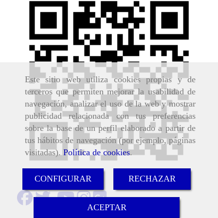
Este sitio web utiliza cookies propias y de
terceros que permiten mejorar la usabilidad de
navegación, analizar el uso de la web y mostrar
publicidad relacionada con tus preferencias
sobre la base de un perfil elaborado a partir de
tus hábitos de navegación (por ejemplo, páginas
visitadas).
Política de cookies
.
CONFIGURAR
RECHAZAR
ACEPTAR