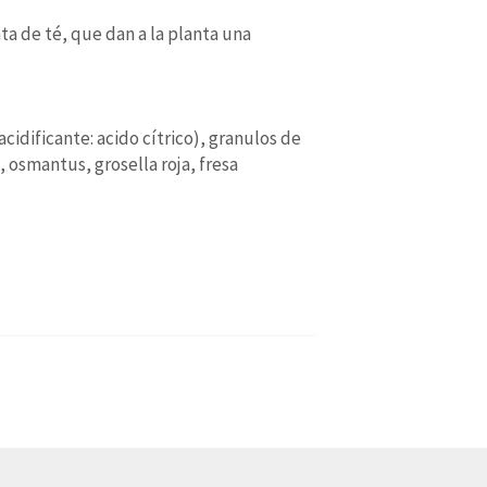
ta de té, que dan a la planta una
cidificante: acido cítrico), granulos de
 osmantus, grosella roja, fresa