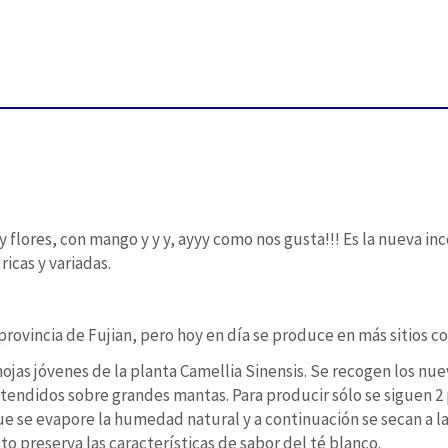
y flores, con mango y y y, ayyy como nos gusta!!! Es la nueva i
ricas y variadas.
 provincia de Fujian, pero hoy en día se produce en más sitios c
hojas jóvenes de la planta Camellia Sinensis. Se recogen los nu
tendidos sobre grandes mantas. Para producir sólo se siguen 2
ue se evapore la humedad natural y a continuación se secan a la
to preserva las características de sabor del té blanco.