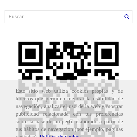
Este sitio web utiliza cookies propias y de
terceros que permiten mejorar la usabilidad de
navegación, analizar el uso de la web y mostrar
publicidad relacionada con tus preferencias
sobre la base de un perfil elaborado a partir de
tus hábitos de navegación (por ejemplo, páginas
visitadas).
Política de cookies
.