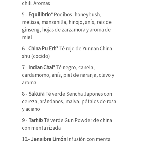
chili. Aromas
5.-
Equilibrio*
Rooibos, honeybush,
melissa, manzanilla, hinojo, anís, raiz de
ginseng, hojas de zarzamora y aroma de
miel
6.-
China Pu Erh*
Té rojo de Yunnan China,
shu (cocido)
7.-
Indian Chai*
Té negro, canela,
cardamomo, anís, piel de naranja, clavo y
aroma
8.-
Sakura
Té verde Sencha Japones con
cereza, arándanos, malva, pétalos de rosa
y aciano
9.-
Tarhib
Té verde Gun Powder de china
con menta rizada
10.-
Jengibre Limón
Infusión con menta