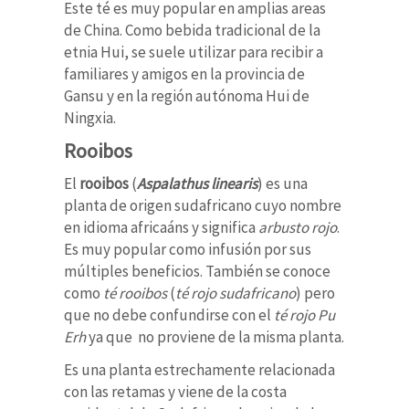
Este té es muy popular en amplias areas
de China. Como bebida tradicional de la
etnia Hui, se suele utilizar para recibir a
familiares y amigos en la provincia de
Gansu y en la región autónoma Hui de
Ningxia.
Rooibos
El
rooibos
(
Aspalathus linearis
) es una
planta de origen sudafricano cuyo nombre
en idioma africaáns y significa
arbusto rojo
.
Es muy popular como infusión por sus
múltiples beneficios. También se conoce
como
té rooibos
(
té rojo sudafricano
) pero
que no debe confundirse con el
té rojo Pu
Erh
ya que no proviene de la misma planta.
Es una planta estrechamente relacionada
con las retamas y viene de la costa