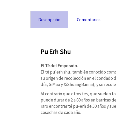
Descripción
Comentarios
Pu Erh Shu
El Té del Emperado.
El té pu'erh shu, también conocido como 
su origen de recolección en el condado d
día, SiMao y XiShuangBanna), y se recolec
Al contrario que otros tes, que suelen t
puede durar de 2 a 60 años en barricas de
raro encontrar té pu-erh de 50 años y sue
cosechas de cada año.