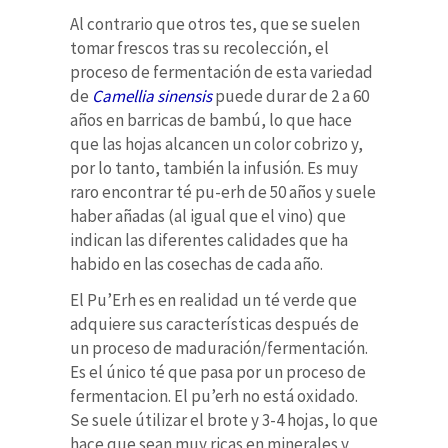
Al contrario que otros tes, que se suelen
tomar frescos tras su recolección, el
proceso de fermentación de esta variedad
de
Camellia sinensis
puede durar de 2 a 60
años en barricas de bambú, lo que hace
que las hojas alcancen un color cobrizo y,
por lo tanto, también la infusión. Es muy
raro encontrar té pu-erh de 50 años y suele
haber añadas (al igual que el vino) que
indican las diferentes calidades que ha
habido en las cosechas de cada año.
El Pu’Erh es en realidad un té verde que
adquiere sus características después de
un proceso de maduración/fermentación.
Es el único té que pasa por un proceso de
fermentacion. El pu’erh no está oxidado.
Se suele útilizar el brote y 3-4 hojas, lo que
hace que sean muy ricas en minerales y