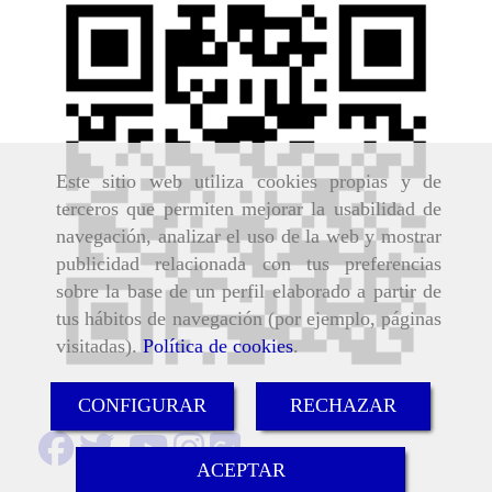
Este sitio web utiliza cookies propias y de
terceros que permiten mejorar la usabilidad de
navegación, analizar el uso de la web y mostrar
publicidad relacionada con tus preferencias
sobre la base de un perfil elaborado a partir de
tus hábitos de navegación (por ejemplo, páginas
visitadas).
Política de cookies
.
CONFIGURAR
RECHAZAR
ACEPTAR