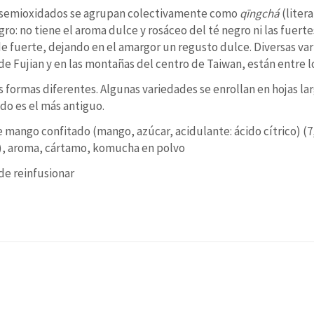
semioxidados se agrupan colectivamente como
qīngchá
(litera
ro: no tiene el aroma dulce y rosáceo del té negro ni las fuerte
e fuerte, dejando en el amargor un regusto dulce. Diversas va
e Fujian y en las montañas del centro de Taiwan, están entre l
 formas diferentes. Algunas variedades se enrollan en hojas lar
do es el más antiguo.
e mango confitado (mango, azúcar, acidulante: ácido cítrico) (7
co), aroma, cártamo, komucha en polvo
de reinfusionar