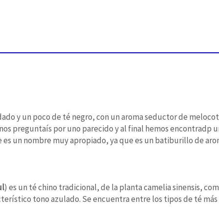
idado y un poco de té negro, con un aroma seductor de meloc
os preguntaís por uno parecido y al final hemos encontradp u
e es un nombre muy apropiado, ya que es un batiburillo de ar
ul
) es un té chino tradicional, de la planta camelia sinensis, co
acterístico tono azulado. Se encuentra entre los tipos de té má