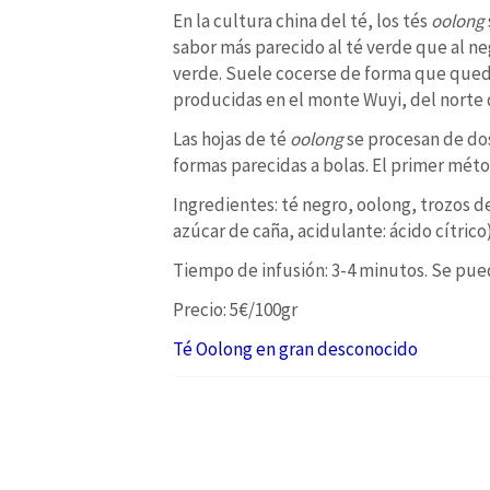
En la cultura china del té, los tés
oolong
sabor más parecido al té verde que al neg
verde. Suele cocerse de forma que qued
producidas en el monte Wuyi, del norte d
Las hojas de té
oolong
se procesan de dos
formas parecidas a bolas. El primer méto
Ingredientes:
té negro, oolong, trozos d
azúcar de caña, acidulante: ácido cítri
Tiempo de infusión: 3-4 minutos. Se pue
Precio: 5€/100gr
Té Oolong en gran desconocido