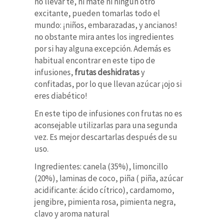
no llevar té, ni mate ni ningún otro
excitante, pueden tomarlas todo el
mundo: ¡niños, embarazadas, y ancianos!
no obstante mira antes los ingredientes
por si hay alguna excepción. Además es
habitual encontrar en este tipo de
infusiones,
frutas deshidratas
y
confitadas, por lo que llevan azúcar ¡ojo si
eres diabético!
En este tipo de infusiones con frutas no es
aconsejable utilizarlas para una segunda
vez. Es mejor descartarlas después de su
uso.
Ingredientes: canela (35%), limoncillo
(20%), laminas de coco, piña ( piña, azúcar
acidificante: ácido cítrico), cardamomo,
jengibre, pimienta rosa, pimienta negra,
clavo y aroma natural