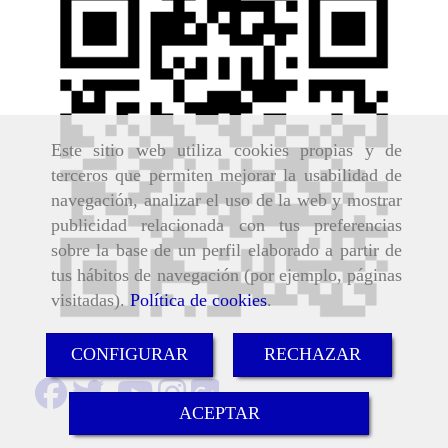
Este sitio web utiliza cookies propias y de
terceros que permiten mejorar la usabilidad de
navegación, analizar el uso de la web y mostrar
publicidad relacionada con tus preferencias
sobre la base de un perfil elaborado a partir de
tus hábitos de navegación (por ejemplo, páginas
visitadas).
Política de cookies
.
CONFIGURAR
RECHAZAR
ACEPTAR