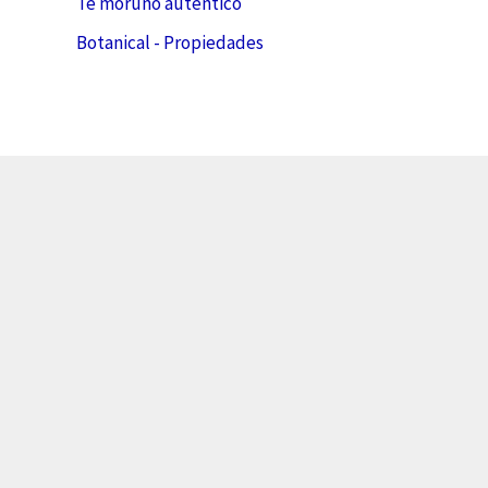
Té moruno autentico
Botanical - Propiedades