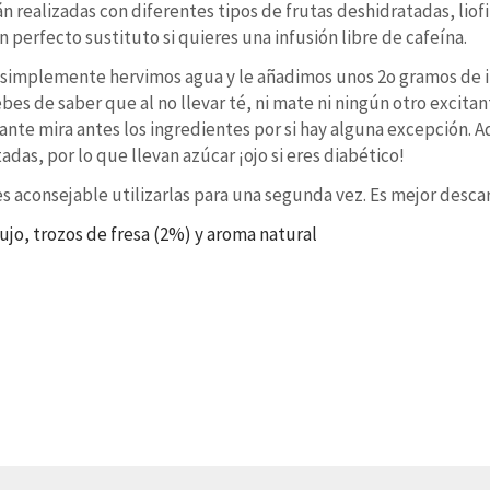
tán realizadas con diferentes tipos de frutas deshidratadas, li
 un perfecto sustituto si quieres una infusión libre de cafeína.
o: simplemente hervimos agua y le añadimos unos 2o gramos de i
bes de saber que al no llevar té, ni mate ni ningún otro excit
ante mira antes los ingredientes por si hay alguna excepción. 
adas, por lo que llevan azúcar ¡ojo si eres diabético!
es aconsejable utilizarlas para una segunda vez. Es mejor desca
jo, trozos de fresa (2%) y aroma natural