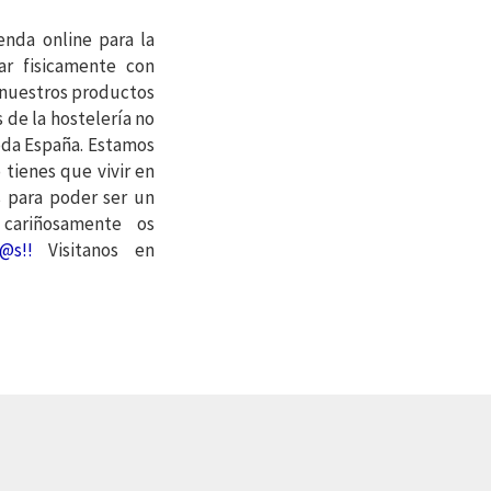
enda online para la
r fisicamente con
 nuestros productos
s de la hostelería no
toda España. Estamos
tienes que vivir en
s para poder ser un
ariñosamente os
@s!!
Visitanos en