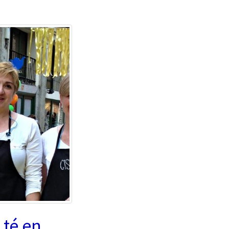
 té en