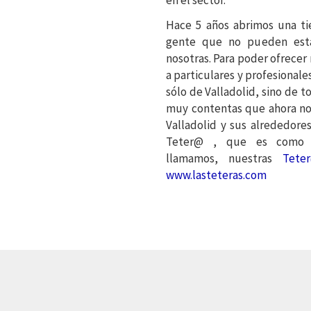
en el sector.
Hace 5 años abrimos una ti
gente que no pueden esta
nosotras. Para poder ofrecer
a particulares y profesionale
sólo de Valladolid, sino de 
muy contentas que ahora no 
Valladolid y sus alrededore
Teter@ , que es como c
llamamos, nuestras
Teter
www.lasteteras.com