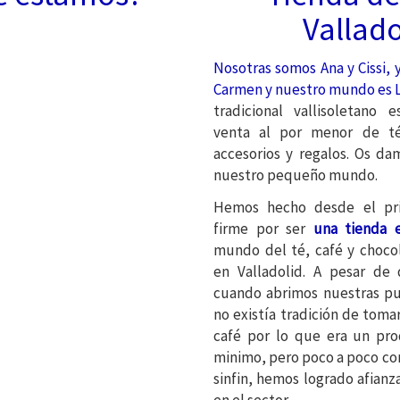
Vallado
Nosotras somos Ana y Cissi, y
Carmen y n
uestro mundo es L
tradicional vallisoletano 
venta al por menor de té,
accesorios y regalos. Os da
nuestro pequeño mundo.
Hemos hecho desde el pri
firme por ser
una tienda e
mundo del té, café y chocol
en Valladolid. A pesar de
cuando abrimos nuestras pue
no existía tradición de toma
café por lo que era un pr
minimo, pero poco a poco con
sinfin, hemos logrado afianz