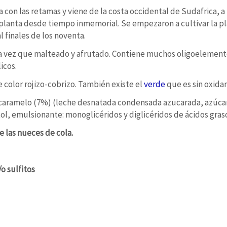
con las retamas y viene de la costa occidental de Sudafrica, a 
 planta desde tiempo inmemorial. Se empezaron a cultivar la pla
 finales de los noventa.
 la vez que malteado y afrutado. Contiene muchos oligoelement
icos.
e color rojizo-cobrizo. También existe el
verde
que es sin oxida
 caramelo (7%) (leche desnatada condensada azucarada, azúcar
tol, emulsionante: monoglicéridos y diglicéridos de ácidos gras
e las nueces de cola.
o sulfitos