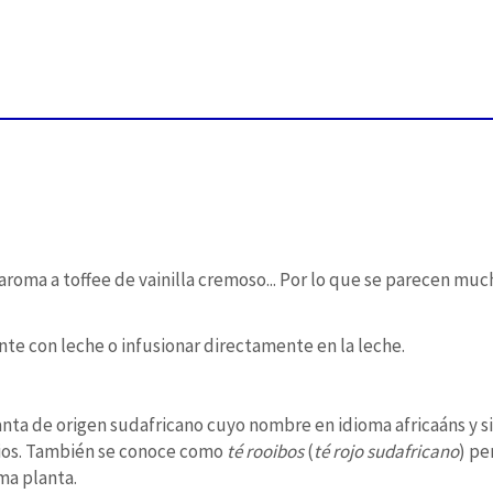
roma a toffee de vainilla cremoso... Por lo que se parecen much
e con leche o infusionar directamente en la leche.
anta de origen sudafricano cuyo nombre en idioma africaáns y s
cios. También se conoce como
té rooibos
(
té rojo sudafricano
) pe
ma planta.