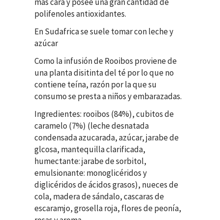
más cara y posee una gran cantidad de
polifenoles antioxidantes.
En Sudafrica se suele tomar con leche y
azúcar
Como la infusión de Rooibos proviene de
una planta disitinta del té por lo que no
contiene teína, razón por la que su
consumo se presta a niños y embarazadas.
Ingredientes: rooibos (84%), cubitos de
caramelo (7%) (leche desnatada
condensada azucarada, azúcar, jarabe de
glcosa, mantequilla clarificada,
humectante: jarabe de sorbitol,
emulsionante: monoglicéridos y
diglicéridos de ácidos grasos), nueces de
cola, madera de sándalo, cascaras de
escaramjo, grosella roja, flores de peonía,
rosas y aroma