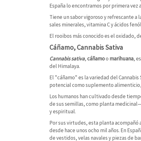
España lo encontramos por primera vez al
Tiene un sabor vigoroso y refrescante a
sales minerales, vitamina C y ácidos fenól
El rooibos más conocido es el oxidado, d
Cáñamo, Cannabis Sativa
Cannabis sativa
,
cáñamo
o
marihuana
, e
del Himalaya.
El "cáñamo" es la variedad del Cannabis 
potencial como suplemento alimenticio, 
Los humanos han cultivado desde tiempos
de sus semillas, como planta medicinal—h
y espiritual.
Por sus virtudes, esta planta acompañó a
desde hace unos ocho mil años. En España
de vestidos, velas navales y piezas de ba