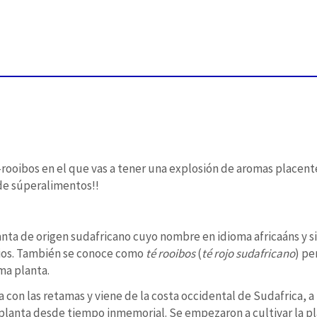
rooibos en el que vas a tener una explosión de aromas placen
 de súperalimentos!!
anta de origen sudafricano cuyo nombre en idioma africaáns y s
cios. También se conoce como
té rooibos
(
té rojo sudafricano
) pe
ma planta.
con las retamas y viene de la costa occidental de Sudafrica, a 
 planta desde tiempo inmemorial. Se empezaron a cultivar la pla