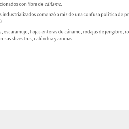
cionados con fibra de
cáñamo
.
es industrializados comenzó a raíz de una confusa política de p
0.
, escaramujo, hojas enteras de cáñamo, rodajas de jengibre, ro
, rosas slivestres, caléndua y aromas