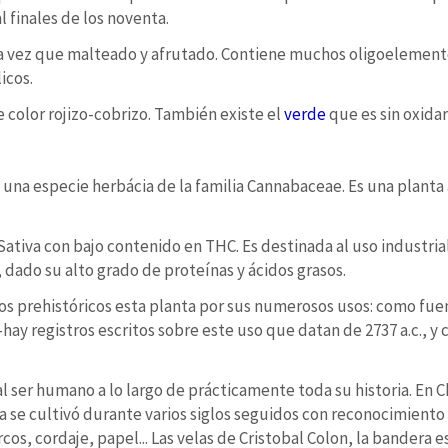
 finales de los noventa.
 la vez que malteado y afrutado. Contiene muchos oligoelement
icos.
e color rojizo-cobrizo. También existe el
verde
que es sin oxida
s una especie herbácia de la familia Cannabaceae. Es una planta a
Sativa con bajo contenido en THC. Es destinada al uso industria
dado su alto grado de proteínas y ácidos grasos.
 prehistóricos esta planta por sus numerosos usos: como fuente
ay registros escritos sobre este uso que datan de 2737 a.c., y
l ser humano a lo largo de prácticamente toda su historia. En C
 se cultivó durante varios siglos seguidos con reconocimiento of
rcos, cordaje, papel... Las velas de Cristobal Colon, la bandera